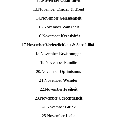
12.November
Gesundheit
13.November
Trauer & Trost
14.November
Gelassenheit
15.November
Wahrheit
16.November
Kreativität
17.November
Verletzlichkeit & Sensibilität
18.November
Beziehungen
19.November
Familie
20.November
Optimismus
21.November
Wunder
22.November
Freiheit
23.November
Gerechtigkeit
24.November
Glück
25.November
Liebe