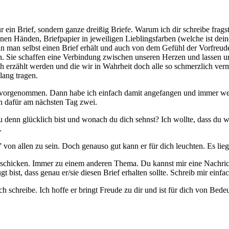
 ein Brief, sondern ganze dreißig Briefe. Warum ich dir schreibe frags
inen Händen, Briefpapier in jeweiligen Lieblingsfarben (welche ist de
an selbst einen Brief erhält und auch von dem Gefühl der Vorfreude,
rn. Sie schaffen eine Verbindung zwischen unseren Herzen und lassen 
ch erzählt werden und die wir in Wahrheit doch alle so schmerzlich v
lang tragen.
 vorgenommen. Dann habe ich einfach damit angefangen und immer weite
n dafür am nächsten Tag zwei.
u denn glücklich bist und wonach du dich sehnst? Ich wollte, dass du
.
on allen zu sein. Doch genauso gut kann er für dich leuchten. Es liegt
schicken. Immer zu einem anderen Thema. Du kannst mir eine Nachric
 bist, dass genau er/sie diesen Brief erhalten sollte. Schreib mir einfac
ch schreibe. Ich hoffe er bringt Freude zu dir und ist für dich von Bede