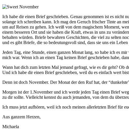
Ich habe dir einen Brief geschrieben. Genau genommen ist es nicht nur
solange ich schreiben kann. Ich mag den Geruch frischer Tinte an me
um auf Reisen zu gehen. Ich weiß von dem magischem Moment, wenn m
einem besseren Ort und sie haben die Kraft, etwas in uns zu verände
behalten würden. Briefe bewahren Geschichten, die viel zu selten no
und es gibt Briefe, die so bedeutungsvoll sind, dass sie uns ein Leben 
Jeden Tag, eine Stunde, einen ganzen Monat lang, so habe ich es mir
mich war. Wenn ich an einen Tag keinen Brief geschrieben habe, dan
Wann hat dich zum letzten Mal jemand gefragt, wie es dir geht? Ob d
Und ich habe dir einen Brief geschrieben, weil du es einfach wert bist
Denn ist doch November. Der Monat der den Ruf hat, der “dunkelste” v
Morgen ist der 1.November und ich werde jeden Tag einen Brief weg
zu dir sollte. Vielleicht kennst du auch jemanden, von dem du überzeugt
Ich muss jetzt aufhören, weil ich noch meinen allerletzten Brief für eu
Aus ganzem Herzen,
Michaela