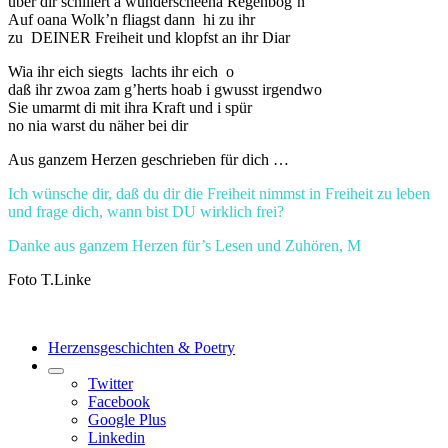
über dir schillert a wunderscheena Regenbog’n
Auf oana Wolk’n fliagst dann hi zu ihr
zu DEINER Freiheit und klopfst an ihr Diar
Wia ihr eich siegts lachts ihr eich o
daß ihr zwoa zam g’herts hoab i gwusst irgendwo
Sie umarmt di mit ihra Kraft und i spür
no nia warst du näher bei dir
Aus ganzem Herzen geschrieben für dich …
Ich wünsche dir, daß du dir die Freiheit nimmst in Freiheit zu leben
und frage dich, wann bist DU wirklich frei?
Danke aus ganzem Herzen für’s Lesen und Zuhören, M
Foto T.Linke
Herzensgeschichten & Poetry
Twitter
Facebook
Google Plus
Linkedin