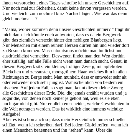
ihnen versprochen, eines Tages schreibe ich unsere Geschichten auf.
Nur noch mal zur Sicherheit, damit keine davon vergessen werden.
Und vielleicht zum nochmal kurz Nachschlagen. Wie war das denn
gleich nochmal…?
“Mama, woher kommen denn unsere Geschichten immer? ” fragt ihr
mich dann. Ich könnte euch antworten, dass es da ein Bergwerk
gibt, das ziemlich versteckt hinter den nebligen Blaubergen liegt.
Nur Menschen mit einem reinem Herzen dürfen hin und wieder dort
zu Besuch kommen. Massentourismus möchte man tunlichst und
ausdrücklichst vermeiden. Deswegen findet man den Weg dorthin
eher zufällig, auf alle Fälle nicht wenn man danach sucht. Genau in
diesem Bergwerk sitzt ein kleiner, trolliger Zwerg, mit apfelroten
Bäckchen und zerzausten, moosgrünem Haar, welches ihm in allen
Richtungen zu Berge steht. Man munkelt, dass er entweder sehr alt
oder entweder noch sehr jung ist. Wahrscheinlich von beidem ein
bisschen. Auf jedem Fall, so sagt man, kennt dieser kleine Zwerg
alle Geschichten dieser Erde. Die, die jemals erzählt wurden und ja
sogar die, von denen noch keiner je gehört hat, weil es sie eben
noch gar nicht gibt. Nur er allein entscheidet, welche Geschichten in
die Welt getragen werden. Das ist wirklich eine immens wichtige
Aufgabe!
Aber es ist schon auch so, dass mein Herz einfach immer schneller
schlägt, wenn ich schreiben darf. Bei jedem Gipfeltreffen, wenn ich
einen Menschen begegnen und ihn “sehen” kann. Über die