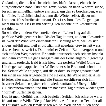
Gedanken, die mich nachts nicht einschlafen lassen, ehe ich sie
aufgeschrieben habe. Über die Texte, wenn ich nach Wörtern suche,
bis ich sie schließlich unterwegs finde, um das zu beschreiben, was
ich fühle. Tatsächlich sind es dann die Wörter selbst, die zu mir
kommen, ich schreibe sie nur auf. Das ist schon alles. Es geht gar
nicht um mich. Das ist mir wichtig. Ich möchte nur Geschichten
erzählen…
So wie die von dem Wellenreiter, der ein Leben lang auf die
perfekte Welle gewartet hat. Bis der Tag kommt, an dem alles anders
ist. Weil der Wind von einer anderen Richtung weht, weil es sich
anders anfühlt und weil er plötzlich mit absoluter Gewissheit weiß,
dass es heute soweit ist. Dann wird er Zeit und Raum vergessen und
sich auf den Weg machen. Er handelt nur noch nach seinem Instinkt
und dann kommt sie ganz langsam aus der Ferne angerollt, gewaltig
und sanft zugleich. Bald ist sie hier…die perfekte Welle! Ohne zu
Überlegen schnappt sich der Wellenreiter sein Brett und schwimmt
los. Seiner Welle entgegen, auf die er doch so lange gewartet hat!
Für einen ewigen Augenblick sind sie eins, die Welle und er. Alles
ist leise, alles macht Sinn und alle Fragen erschließen sich ihm,
bevor er Sekunden später schon wieder auftaucht. Überglücklich.
Glückstränenweinend und um am nächsten Tag einfach wieder ganz
“normal” Surfen zu gehen.
Das ist mein Gefühl, das mich begleitet. Seitdem ich schreibe warte
ich auf meine Welle. Die pefekte Welle. Auf den einen Text, der all
das aussagt, was ich jemals sagen wollte. Weil ich weiß, ich habe