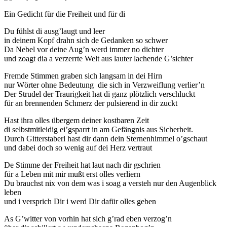
Ein Gedicht für die Freiheit und für di
Du fühlst di ausg’laugt und leer
in deinem Kopf drahn sich de Gedanken so schwer
Da Nebel vor deine Aug’n werd immer no dichter
und zoagt dia a verzerrte Welt aus lauter lachende G’sichter
Fremde Stimmen graben sich langsam in dei Hirn
nur Wörter ohne Bedeutung die sich in Verzweiflung verlier’n
Der Strudel der Traurigkeit hat di ganz plötzlich verschluckt
für an brennenden Schmerz der pulsierend in dir zuckt
Hast ihra olles übergem deiner kostbaren Zeit
di selbstmitleidig ei’gsparrt in am Gefängnis aus Sicherheit.
Durch Gitterstaberl hast dir dann dein Sternenhimmel o’gschaut
und dabei doch so wenig auf dei Herz vertraut
De Stimme der Freiheit hat laut nach dir gschrien
für a Leben mit mir mußt erst olles verliern
Du brauchst nix von dem was i soag a versteh nur den Augenblick
leben
und i versprich Dir i werd Dir dafür olles geben
As G’witter von vorhin hat sich g’rad eben verzog’n