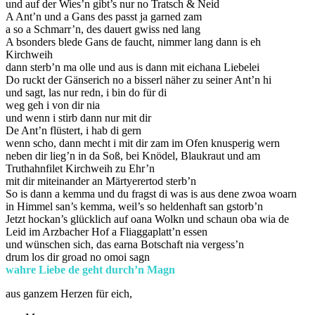
und auf der Wies’n gibt’s nur no Tratsch & Neid
A Ant’n und a Gans des passt ja garned zam
a so a Schmarr’n, des dauert gwiss ned lang
A bsonders blede Gans de faucht, nimmer lang dann is eh
Kirchweih
dann sterb’n ma olle und aus is dann mit eichana Liebelei
Do ruckt der Gänserich no a bisserl näher zu seiner Ant’n hi
und sagt, las nur redn, i bin do für di
weg geh i von dir nia
und wenn i stirb dann nur mit dir
De Ant’n flüstert, i hab di gern
wenn scho, dann mecht i mit dir zam im Ofen knusperig wern
neben dir lieg’n in da Soß, bei Knödel, Blaukraut und am
Truthahnfilet Kirchweih zu Ehr’n
mit dir miteinander an Märtyerertod sterb’n
So is dann a kemma und du fragst di was is aus dene zwoa woarn
in Himmel san’s kemma, weil’s so heldenhaft san gstorb’n
Jetzt hockan’s glücklich auf oana Wolkn und schaun oba wia de
Leid im Arzbacher Hof a Fliaggaplatt’n essen
und wünschen sich, das earna Botschaft nia vergess’n
drum los dir groad no omoi sagn
wahre Liebe de geht durch’n Magn
aus ganzem Herzen für eich,