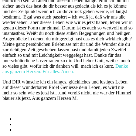
einfach so sehr an allen und diesem Leben hänge. Nun ich bin mir
sicher, auch das hast du dir besser ausgedacht als ich es je könnte
und der Zeitpunkt wenn ich zu dir zurück gehen werde, ist längst
bestimmt. Egal was auch passiert – ich weiß ja, daß wir uns alle
wieder sehen- aber dieses Leben wie wir es jetzt haben, leben wir in
genau dieser Form nur einmal. Darum ist es auch so wertvoll und so
unantastbar. Weißt du noch diese stillen Begegnungen und heiligen
Augenblicke in denen du mir gezeigt hast das es dich wirklich gibt?
Meine ganz persönlichen Erlebnisse mit dir und die Wunder die du
zur richtigen Zeit geschehen lassen hast und damit jeden Zweifel
einfach so und mit Leichtigkeit weggefegt hast. Danke für das
unerschütterliche Urvertrauen zu dir. Und lieber Gott, weil es noch
so vieles gibt, wofür ich dir danken will, mach ich es kurz.
Danke
aus ganzem Herzen. Für alles. Amen.
Und DIR wünsche ich ein langes, glückliches und lustiges Leben
auf dieser wunderbaren Erde! Geniesse dein Leben, es wird nie
mehr so sein wie es jetzt ist…und vergiß nicht, nie war der Himmel
blauer als jetzt. Aus ganzem Herzen M.