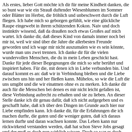
Als erstes, lieber Gott möchte ich dir für meine Kindheit danken, die
so bunt war wie ein Strauß duftender Wiesenblumen im Sommer
oder Blätter im Herbst, die fröhlich und unbeschwert durch die Luft
fliegen. Ich habe mich so geborgen gefühlt, wie eine glückliche
Raupe eingewebt in ihrem schützenden Kokon. Naiv und doch
instinktiv wissend, daß da draußen noch etwas Großes auf mich
wartet. Ich danke dir, daß dieses Kind von damals immer noch bei
mir ist, weil wir sind über die Jahre die allerbesten Freunde
geworden und ich wage mir nicht auszumalen wie es sein könnte,
wurde man uns zwei trennen. Ich danke dir für die vielen
wundervollen Menschen, die du in mein Leben geschickt hast.
Danke für jede dieser Begegnungen die mich so sehr berührt und
inspiriert haben. Für die, mit denen ich in Liebe verbunden bin. Und
darauf kommt es an: daß wir in Verbindung bleiben und die Liebe
zwischen uns hin und her fließen kann. Mühelos, so wie die Luft die
uns umgibt und die wir einatmen ohne es zu merken. Ich danke dir
auch für die Menschen bei denen es mir nicht leicht gefallen ist,
diese Verbindung aufrecht zu erhalten und sie zu lieben. An dieser
Stelle danke ich dir genau dafür, daß ich nicht aufgegeben und es
geschafft habe, daß ich über den Dingen im Grunde auch hier nur
Liebe empfinden kann. Ich danke dir, für die Erfahrungen die ich
machen durfte, die guten und die weniger guten, daß ich daraus
lernen durfte und daran wachsen konnte. Das Leben kann nur
rückwirkend verstanden werden, daß hat schon Steve Jobs gesagt
und der muß es doch nun wirklich wissen. Doch so war es doch