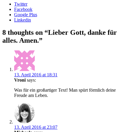
Twitter
Facebook
Google Plus
Linkedin
Beitragsnavigation
8 thoughts on “
Lieber Gott, danke für
alles. Amen.
”
13. April 2016 at 18:31
Vroni
says:
Was für ein großartiger Text! Man spürt förmlich deine
Freude am Leben.
13. April 2016 at 23:07