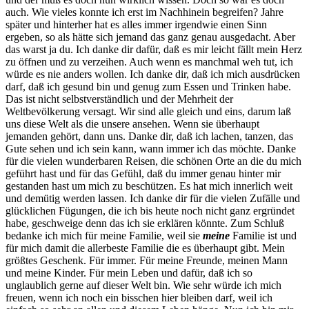
auch. Wie vieles konnte ich erst im Nachhinein begreifen? Jahre
später und hinterher hat es alles immer irgendwie einen Sinn
ergeben, so als hätte sich jemand das ganz genau ausgedacht. Aber
das warst ja du. Ich danke dir dafür, daß es mir leicht fällt mein Herz
zu öffnen und zu verzeihen. Auch wenn es manchmal weh tut, ich
würde es nie anders wollen. Ich danke dir, daß ich mich ausdrücken
darf, daß ich gesund bin und genug zum Essen und Trinken habe.
Das ist nicht selbstverständlich und der Mehrheit der
Weltbevölkerung versagt. Wir sind alle gleich und eins, darum laß
uns diese Welt als die unsere ansehen. Wenn sie überhaupt
jemanden gehört, dann uns. Danke dir, daß ich lachen, tanzen, das
Gute sehen und ich sein kann, wann immer ich das möchte. Danke
für die vielen wunderbaren Reisen, die schönen Orte an die du mich
geführt hast und für das Gefühl, daß du immer genau hinter mir
gestanden hast um mich zu beschützen. Es hat mich innerlich weit
und demütig werden lassen. Ich danke dir für die vielen Zufälle und
glücklichen Fügungen, die ich bis heute noch nicht ganz ergründet
habe, geschweige denn das ich sie erklären könnte. Zum Schluß
bedanke ich mich für meine Familie, weil sie
meine
Familie ist und
für mich damit die allerbeste Familie die es überhaupt gibt. Mein
größtes Geschenk. Für immer. Für meine Freunde, meinen Mann
und meine Kinder. Für mein Leben und dafür, daß ich so
unglaublich gerne auf dieser Welt bin. Wie sehr würde ich mich
freuen, wenn ich noch ein bisschen hier bleiben darf, weil ich