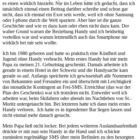
es einen wirklich hinzieht. Nie im Leben hätte ich gedacht, dass ich
tatsächlich einmal einen Beitrag darüber schreibe und schon gar
nicht, dass ich einmal ein Exot sein werde, weil ich ohne Samsung
oder I-phone durch die Welt spaziere. Aber hier ist die ganze
Geschichte und wie es dazu kam oder eben nicht dazu kam. Der
wahre Grund warum die Beziehung Handy und ich beidseitig
vorteillos war und warum letztendlich auch das Smartphone nie
wirklich bei mir sein wollte.
Ich bin 1980 geboren und hatte so praktisch eine Kindheit und
Jugend ohne Handy verbracht. Mein erstes Handy hat mir mein
Papa zu meinen 21. Geburtstag geschenkt. Damals arbeitete ich
gerade in einem Hotel in der Schweiz und die Handysache kam
gerade so auf. Anfangs speicherte ich gewissenhaft alle Nummern
von Bekannten und Freunden ein und überschritt mit Leichtigkeit
das monatliche Kontingent an Frei-SMS. Erreichbar (das war der
Plan des Geschenks) war ich trotzdem nicht. Entweder weil ich
arbeiten war, beim Skifahren oder abends ins Nachtleben von St.-
Moritz untergetaucht bin. Bei letzteren hatte ich dann mein erstes
Handy verloren. Ich hatte es in irgendeiner Bar liegen lassen und
nicht einmal mehr danach gesucht.
Mein Papa ließ nicht locker. Bei jedem weiterem Auslandsaufenthalt
drückte er mir nun sein Handy in die Hand und ich schickte
zumindest regelmäßige SMS über mein Befinden zu den besorgten