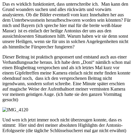
Das es wirklich funktioniert, dass unterschreibe ich. Man kann den
Grund woanders suchen und alles rückwärts und vorwärts
analysieren. Ob die Bilder eventuell vom kurz Innehalten her aus
dem Unterbewusstsein heraufbeschworen worden sein könnten? Für
mich und Bayern (ich spreche hier mal für die breite weiß-blaue
Masse) ist es einfach der heilige Antonius der uns aus den
aussichtslosesten Situationen hilft. Warum haben wir sie denn sonst
unsere Heiligen, wenn sie für uns in solchen Angelegenheiten nicht
als himmlische Fürsprecher fungieren?
Dieser Beitrag ist praktisch gesponsert und entstand auch aus einer
Verhandlungssache heraus. Ich habe dem „Doni“ nämlich schon mal
einen Blogbeitrag versprochen und als ich letztes Mal kurz vor
einem Gipfeltreffen meine Kamera einfach nicht mehr finden konnte
obendrauf noch, dass ich den versprochenen Beitrag nicht
irgendwann, sondern sofort schreibe. Eine Minute später erschien
auf magische Weise der Aufenthaltsort meiner vermissten Kamera
vor meinem geistigen Auge. (ich hatte sie den ganzen Vormittag
gesucht)
Und wen ich jetzt immer noch nicht überzeugen konnte, dass es
stimmt: Hier sind drei meiner absoluten Highlights der Antonio-
Erfolgsserie (die tägliche Schlüsselsucherei mal gar nicht erwähnt)