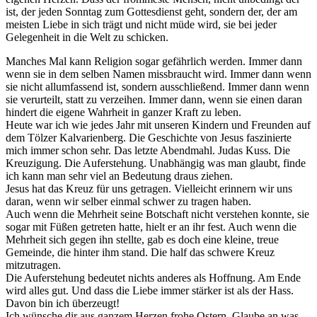
ist, der jeden Sonntag zum Gottesdienst geht, sondern der, der am
meisten Liebe in sich trägt und nicht müde wird, sie bei jeder
Gelegenheit in die Welt zu schicken.
Manches Mal kann Religion sogar gefährlich werden. Immer dann
wenn sie in dem selben Namen missbraucht wird. Immer dann wenn
sie nicht allumfassend ist, sondern ausschließend. Immer dann wenn
sie verurteilt, statt zu verzeihen. Immer dann, wenn sie einen daran
hindert die eigene Wahrheit in ganzer Kraft zu leben.
Heute war ich wie jedes Jahr mit unseren Kindern und Freunden auf
dem Tölzer Kalvarienberg. Die Geschichte von Jesus faszinierte
mich immer schon sehr. Das letzte Abendmahl. Judas Kuss. Die
Kreuzigung. Die Auferstehung. Unabhängig was man glaubt, finde
ich kann man sehr viel an Bedeutung draus ziehen.
Jesus hat das Kreuz für uns getragen. Vielleicht erinnern wir uns
daran, wenn wir selber einmal schwer zu tragen haben.
Auch wenn die Mehrheit seine Botschaft nicht verstehen konnte, sie
sogar mit Füßen getreten hatte, hielt er an ihr fest. Auch wenn die
Mehrheit sich gegen ihn stellte, gab es doch eine kleine, treue
Gemeinde, die hinter ihm stand. Die half das schwere Kreuz
mitzutragen.
Die Auferstehung bedeutet nichts anderes als Hoffnung. Am Ende
wird alles gut. Und dass die Liebe immer stärker ist als der Hass.
Davon bin ich überzeugt!
Ich wünsche dir aus ganzem Herzen frohe Ostern. Glaube an was