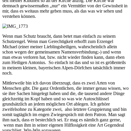
seit meiner Kindheit so an der Kirche anzog. Die Kirche war
demnach gewissermaßen „nur“ ein Vermittler von der Gewissheit in
mir, dass es weitaus mehr geben muss, als das was wir sehen und
verstehen können.
Wenn man Schutz braucht, dann betet man einfach zu seinem
Schutzengel. Wenn man Gerechtigkeit erhofft zum Erzengel
Michael (einer meiner Lieblingsheiligen, wahrscheinlich allein
schon wegen der gemeinsamen Namensverbindung;-) und wenn
man etwas verloren hat, bzw. nicht wieder finden kann, dann eben
zum Heiligen Antonius. So einfach ist das und so ist es größenteils
in meinem kleinen, bayerischen Alpen-Dörfchen tatsächlich immer
noch.
Mittlerweile bin ich davon überzeugt, dass es zwei Arten von
Menschen gibt. Die ganz Ordentlichen, die immer genau wissen, wo
sie ihre Sachen hingelegt haben und die, die tausend andere Dinge
gleichzeitig im Kopf haben und so was wie Autoschlüssel
grundsätzlich an jedem möglichen Ort ablegen. Ich gehöre
zweifelsohne zu Kategorie zwei, also letztere Gruppierung und bin
somit tagtäglich im engen Zwiegespräch mit dem Patron. Man sagt
ihm nach, dass er bestechlich sei. Er mag es nämlich ganz gerne,
wenn man ihm in seiner eigenen Hilflosigkeit eine Art Gegendeal
vorschlägt. Win-Win sozusagen.