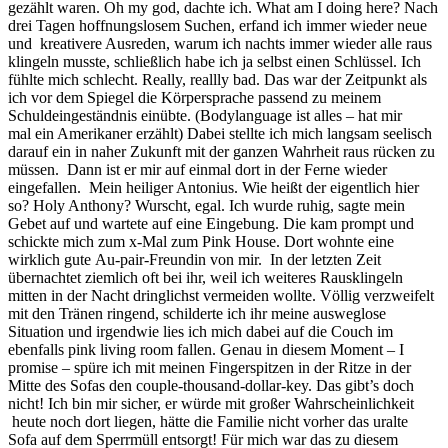
gezählt waren. Oh my god, dachte ich. What am I doing here? Nach
drei Tagen hoffnungslosem Suchen, erfand ich immer wieder neue
und kreativere Ausreden, warum ich nachts immer wieder alle raus
klingeln musste, schließlich habe ich ja selbst einen Schlüssel. Ich
fühlte mich schlecht. Really, reallly bad. Das war der Zeitpunkt als
ich vor dem Spiegel die Körpersprache passend zu meinem
Schuldeingeständnis einübte. (Bodylanguage ist alles – hat mir
mal ein Amerikaner erzählt) Dabei stellte ich mich langsam seelisch
darauf ein in naher Zukunft mit der ganzen Wahrheit raus rücken zu
müssen. Dann ist er mir auf einmal dort in der Ferne wieder
eingefallen. Mein heiliger Antonius. Wie heißt der eigentlich hier
so? Holy Anthony? Wurscht, egal. Ich wurde ruhig, sagte mein
Gebet auf und wartete auf eine Eingebung. Die kam prompt und
schickte mich zum x-Mal zum Pink House. Dort wohnte eine
wirklich gute Au-pair-Freundin von mir. In der letzten Zeit
übernachtet ziemlich oft bei ihr, weil ich weiteres Rausklingeln
mitten in der Nacht dringlichst vermeiden wollte. Völlig verzweifelt
mit den Tränen ringend, schilderte ich ihr meine ausweglose
Situation und irgendwie lies ich mich dabei auf die Couch im
ebenfalls pink living room fallen. Genau in diesem Moment – I
promise – spüre ich mit meinen Fingerspitzen in der Ritze in der
Mitte des Sofas den couple-thousand-dollar-key. Das gibt’s doch
nicht! Ich bin mir sicher, er würde mit großer Wahrscheinlichkeit
heute noch dort liegen, hätte die Familie nicht vorher das uralte
Sofa auf dem Sperrmüll entsorgt! Für mich war das zu diesem