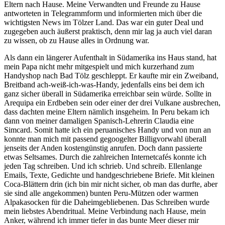
Eltern nach Hause. Meine Verwandten und Freunde zu Hause
antworteten in Telegrammform und informierten mich über die
wichtigsten News im Tölzer Land. Das war ein guter Deal und
zugegeben auch äußerst praktisch, denn mir lag ja auch viel daran
zu wissen, ob zu Hause alles in Ordnung war.
Als dann ein längerer Aufenthalt in Südamerika ins Haus stand, hat
mein Papa nicht mehr mitgespielt und mich kurzerhand zum
Handyshop nach Bad Tölz geschleppt. Er kaufte mir ein Zweiband,
Breitband ach-weiß-ich-was-Handy, jedenfalls eins bei dem ich
ganz sicher überall in Südamerika erreichbar sein würde. Sollte in
Arequipa ein Erdbeben sein oder einer der drei Vulkane ausbrechen,
dass dachten meine Eltern nämlich insgeheim. In Peru bekam ich
dann von meiner damaligen Spanisch-Lehrerin Claudia eine
Simcard. Somit hatte ich ein peruanisches Handy und von nun an
konnte man mich mit passend gegoogelter Billigvorwahl überall
jenseits der Anden kostengünstig anrufen. Doch dann passierte
etwas Seltsames. Durch die zahlreichen Internetcafés konnte ich
jeden Tag schreiben. Und ich schrieb. Und schreib. Ellenlange
Emails, Texte, Gedichte und handgeschriebene Briefe. Mit kleinen
Coca-Blättern drin (ich bin mir nicht sicher, ob man das durfte, aber
sie sind alle angekommen) bunten Peru-Mützen oder warmen
Alpakasocken für die Daheimgebliebenen. Das Schreiben wurde
mein liebstes Abendritual. Meine Verbindung nach Hause, mein
Anker, während ich immer tiefer in das bunte Meer dieser mir