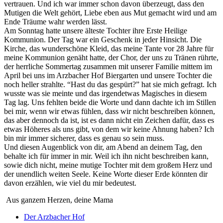
vertrauen. Und ich war immer schon davon überzeugt, dass den
Mutigen die Welt gehört, Liebe eben aus Mut gemacht wird und am
Ende Träume wahr werden lässt.
Am Sonntag hatte unsere älteste Tochter ihre Erste Heilige
Kommunion. Der Tag war ein Geschenk in jeder Hinsicht. Die
Kirche, das wunderschöne Kleid, das meine Tante vor 28 Jahre für
meine Kommunion genäht hatte, der Chor, der uns zu Tränen rührte,
der herrliche Sommertag zusammen mit unserer Familie mittem im
April bei uns im Arzbacher Hof Biergarten und unsere Tochter die
noch heller strahlte. “Hast du das gespürt?” hat sie mich gefragt. Ich
wusste was sie meinte und das irgendetwas Magisches in diesem
Tag lag. Uns fehlten beide die Worte und dann dachte ich im Stillen
bei mir, wenn wir etwas fühlen, dass wir nicht beschreiben können,
das aber dennoch da ist, ist es dann nicht ein Zeichen dafür, dass es
etwas Höheres als uns gibt, von dem wir keine Ahnung haben? Ich
bin mir immer sicherer, dass es genau so sein muss.
Und diesen Augenblick von dir, am Abend an deinem Tag, den
behalte ich für immer in mir. Weil ich ihn nicht beschreiben kann,
sowie dich nicht, meine mutige Tochter mit dem großem Herz und
der unendlich weiten Seele. Keine Worte dieser Erde könnten dir
davon erzählen, wie viel du mir bedeutest.
Aus ganzem Herzen, deine Mama
Der Arzbacher Hof