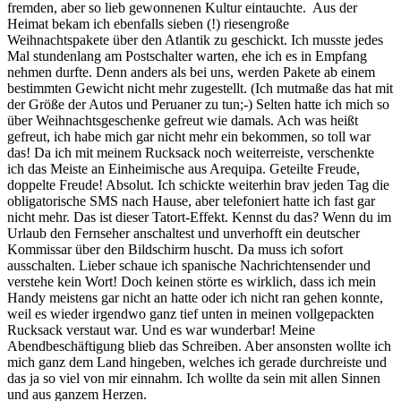
fremden, aber so lieb gewonnenen Kultur eintauchte. Aus der
Heimat bekam ich ebenfalls sieben (!) riesengroße
Weihnachtspakete über den Atlantik zu geschickt. Ich musste jedes
Mal stundenlang am Postschalter warten, ehe ich es in Empfang
nehmen durfte. Denn anders als bei uns, werden Pakete ab einem
bestimmten Gewicht nicht mehr zugestellt. (Ich mutmaße das hat mit
der Größe der Autos und Peruaner zu tun;-) Selten hatte ich mich so
über Weihnachtsgeschenke gefreut wie damals. Ach was heißt
gefreut, ich habe mich gar nicht mehr ein bekommen, so toll war
das! Da ich mit meinem Rucksack noch weiterreiste, verschenkte
ich das Meiste an Einheimische aus Arequipa. Geteilte Freude,
doppelte Freude! Absolut. Ich schickte weiterhin brav jeden Tag die
obligatorische SMS nach Hause, aber telefoniert hatte ich fast gar
nicht mehr. Das ist dieser Tatort-Effekt. Kennst du das? Wenn du im
Urlaub den Fernseher anschaltest und unverhofft ein deutscher
Kommissar über den Bildschirm huscht. Da muss ich sofort
ausschalten. Lieber schaue ich spanische Nachrichtensender und
verstehe kein Wort! Doch keinen störte es wirklich, dass ich mein
Handy meistens gar nicht an hatte oder ich nicht ran gehen konnte,
weil es wieder irgendwo ganz tief unten in meinen vollgepackten
Rucksack verstaut war. Und es war wunderbar! Meine
Abendbeschäftigung blieb das Schreiben. Aber ansonsten wollte ich
mich ganz dem Land hingeben, welches ich gerade durchreiste und
das ja so viel von mir einnahm. Ich wollte da sein mit allen Sinnen
und aus ganzem Herzen.