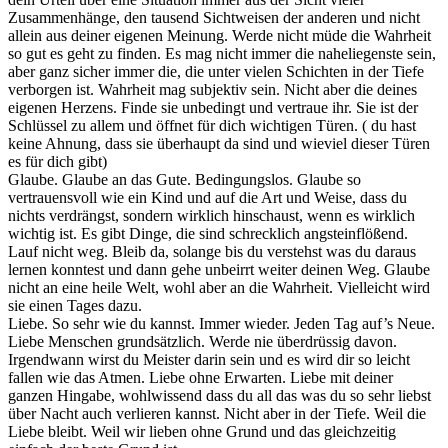
Zusammenhänge, den tausend Sichtweisen der anderen und nicht
allein aus deiner eigenen Meinung. Werde nicht müde die Wahrheit
so gut es geht zu finden. Es mag nicht immer die naheliegenste sein,
aber ganz sicher immer die, die unter vielen Schichten in der Tiefe
verborgen ist. Wahrheit mag subjektiv sein. Nicht aber die deines
eigenen Herzens. Finde sie unbedingt und vertraue ihr. Sie ist der
Schlüssel zu allem und öffnet für dich wichtigen Türen. ( du hast
keine Ahnung, dass sie überhaupt da sind und wieviel dieser Türen
es für dich gibt)
Glaube. Glaube an das Gute. Bedingungslos. Glaube so
vertrauensvoll wie ein Kind und auf die Art und Weise, dass du
nichts verdrängst, sondern wirklich hinschaust, wenn es wirklich
wichtig ist. Es gibt Dinge, die sind schrecklich angsteinflößend.
Lauf nicht weg. Bleib da, solange bis du verstehst was du daraus
lernen konntest und dann gehe unbeirrt weiter deinen Weg. Glaube
nicht an eine heile Welt, wohl aber an die Wahrheit. Vielleicht wird
sie einen Tages dazu.
Liebe. So sehr wie du kannst. Immer wieder. Jeden Tag auf’s Neue.
Liebe Menschen grundsätzlich. Werde nie überdrüssig davon.
Irgendwann wirst du Meister darin sein und es wird dir so leicht
fallen wie das Atmen. Liebe ohne Erwarten. Liebe mit deiner
ganzen Hingabe, wohlwissend dass du all das was du so sehr liebst
über Nacht auch verlieren kannst. Nicht aber in der Tiefe. Weil die
Liebe bleibt. Weil wir lieben ohne Grund und das gleichzeitig