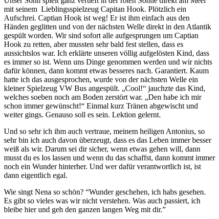
Unser Sohn spielt ganz vertieft in der roten Sonne direkt am Meer
mit seinem Lieblingsspielzeug Capitan Hook. Plötzlich ein
Aufschrei. Captian Hook ist weg! Er ist ihm einfach aus den
Händen geglitten und von der nächsten Welle direkt in den Atlantik
gespült worden. Wir sind sofort alle aufgesprungen um Captian
Hook zu retten, aber mussten sehr bald fest stellen, dass es
aussichtslos war. Ich erklärte unseren völlig aufgelösten Kind, dass
es immer so ist. Wenn uns Dinge genommen werden und wir nichts
dafür können, dann kommt etwas besseres nach. Garantiert. Kaum
hatte ich das ausgesprochen, wurde von der nächsten Welle ein
kleiner Spielzeug VW Bus angespült. „Cool!“ jauchzte das Kind,
welches soeben noch am Boden zerstört war. „Den habe ich mir
schon immer gewünscht!“ Einmal kurz Tränen abgewischt und
weiter gings. Genauso soll es sein. Lektion gelernt.
Und so sehr ich ihm auch vertraue, meinem heiligen Antonius, so
sehr bin ich auch davon überzeugt, dass es das Leben immer besser
weiß als wir. Darum sei dir sicher, wenn etwas gehen will, dann
musst du es los lassen und wenn du das schaffst, dann kommt immer
noch ein Wunder hinterher. Und wer dafür verantwortlich ist, ist
dann eigentlich egal.
Wie singt Nena so schön? “Wunder geschehen, ich habs gesehen.
Es gibt so vieles was wir nicht verstehen. Was auch passiert, ich
bleibe hier und geh den ganzen langen Weg mit dir.”