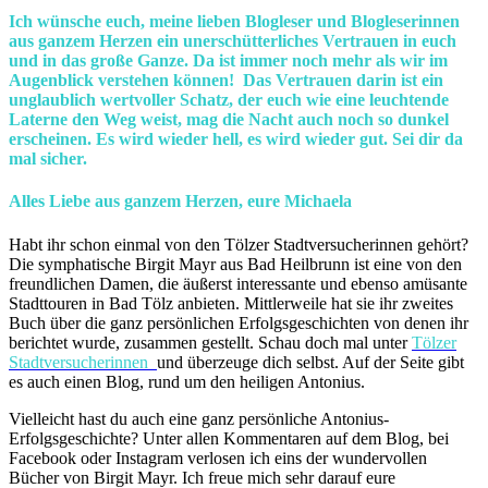
Ich wünsche euch, meine lieben Blogleser und Blogleserinnen
aus ganzem Herzen ein unerschütterliches Vertrauen in euch
und in das große Ganze. Da ist immer noch mehr als wir im
Augenblick verstehen können! Das Vertrauen darin ist ein
unglaublich wertvoller Schatz, der euch wie eine leuchtende
Laterne den Weg weist, mag die Nacht auch noch so dunkel
erscheinen. Es wird wieder hell, es wird wieder gut. Sei dir da
mal sicher.
Alles Liebe aus ganzem Herzen, eure Michaela
Habt ihr schon einmal von den Tölzer Stadtversucherinnen gehört?
Die symphatische Birgit Mayr aus Bad Heilbrunn ist eine von den
freundlichen Damen, die äußerst interessante und ebenso amüsante
Stadttouren in Bad Tölz anbieten. Mittlerweile hat sie ihr zweites
Buch über die ganz persönlichen Erfolgsgeschichten von denen ihr
berichtet wurde, zusammen gestellt. Schau doch mal unter
Tölzer
Stadtversucherinnen
und überzeuge dich selbst. Auf der Seite gibt
es auch einen Blog, rund um den heiligen Antonius.
Vielleicht hast du auch eine ganz persönliche Antonius-
Erfolgsgeschichte? Unter allen Kommentaren auf dem Blog, bei
Facebook oder Instagram verlosen ich eins der wundervollen
Bücher von Birgit Mayr. Ich freue mich sehr darauf eure