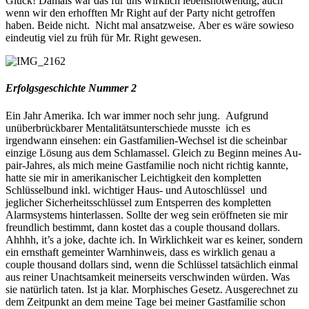
Glück! Damals war das für uns wirklich lebensnotwendig, auch
wenn wir den erhofften Mr Right auf der Party nicht getroffen
haben. Beide nicht. Nicht mal ansatzweise. Aber es wäre sowieso
eindeutig viel zu früh für Mr. Right gewesen.
Erfolgsgeschichte Nummer 2
Ein Jahr Amerika. Ich war immer noch sehr jung. Aufgrund
unüberbrückbarer Mentalitätsunterschiede musste ich es
irgendwann einsehen: ein Gastfamilien-Wechsel ist die scheinbar
einzige Lösung aus dem Schlamassel. Gleich zu Beginn meines Au-
pair-Jahres, als mich meine Gastfamilie noch nicht richtig kannte,
hatte sie mir in amerikanischer Leichtigkeit den kompletten
Schlüsselbund inkl. wichtiger Haus- und Autoschlüssel und
jeglicher Sicherheitsschlüssel zum Entsperren des kompletten
Alarmsystems hinterlassen. Sollte der weg sein eröffneten sie mir
freundlich bestimmt, dann kostet das a couple thousand dollars.
Ahhhh, it’s a joke, dachte ich. In Wirklichkeit war es keiner, sondern
ein ernsthaft gemeinter Warnhinweis, dass es wirklich genau a
couple thousand dollars sind, wenn die Schlüssel tatsächlich einmal
aus reiner Unachtsamkeit meinerseits verschwinden würden. Was
sie natürlich taten. Ist ja klar. Morphisches Gesetz. Ausgerechnet zu
dem Zeitpunkt an dem meine Tage bei meiner Gastfamilie schon