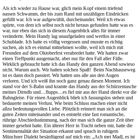
Als ich wieder zu Hause war, glich mein Kopf einem triefend
nassen Schwamm, der bis zum Rand mit unzähligen Eindrücken
gefüllt war. Ich war aufgewühlt, durcheinander. Weil ich etwas
spürte, von dem ich selbst noch nicht heraus gefunden hatte was es
war, nur eben das sich in diesem Augenblick alles für immer
veränderte. Mein Handy lag unaufgeladen und wertlos in einer
Schublade. Ich hatte es völlig vergessen und musste es richtig
suchen, als ich es einmal mitnehmen wollte, weil ich mich mit
Freunden auf dem Oktoberfest verabredet hatte. Wir hatten zwar
einen Treffpunkt ausgemacht, aber nur für den Fall aller Fälle.
Wirklich gebraucht hatte ich das Handy den ganzen Abend sowieso
nicht. Warum auch. Wir hatten solchen Spaß! Beim Nachhauseweg
ist es dann doch passiert. Wir hatten uns alle aus den Augen
verloren. Und ich weiß ihn noch ganz genau diesen Moment. Ich
stand vor der S-Bahn und kramte das Handy aus der Schürzentasche
meines Dirndls und…flupps…es fiel mir aus der Hand direkt vor die
Bahngleise. Für einen Augenblick blieb ich fassungslos stehen und
bedauerte meinen Verlust. Wie beim Schluss machen einer nicht
allzu bedeutungsvollen Liebe. Plötzlich erinnert man sich an die
guten Zeiten miteinander und es entsteht eine fast romantische,
rührige Abschiedsstimmung, nach der man sich die ganze Zeit über
immer gesehnt hatte. Ein älterer Herr in Tracht neben mir, hatte die
Sentimentalität der Situation erkannt und sprach in ruhigem
Münchner Dialekt besänftigend auf mich ein: „Ach mei Madl, es ist