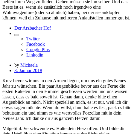
helfen ihren Weg zu finden. Gehen müssen sie ihn selber. Und das
Beste ist es, wenn sie zusätzlich noch irgendwo eine
Wohnwagentüre (oder so ähnlich) haben, bei der sie anklopfen
können, weil ein Zuhause mit mehreren Anlaufstellen immer gut ist.
Der Arzbacher Hof
Twitter
Facebook
Google Plus
Linkedin
by
Michaela
3. Januar 2018
Kurz bevor wir uns in den Armen liegen, um uns ein gutes Neues
Jahr zu wünschen. Ein paar Augenblicke bevor aus der Ferne die
ersten Raketen in den Himmel geschossen werden und uns wissen
lassen, dass es bald soweit ist. Genau dann, denke bitte einen
Augenblick an mich. Nicht speziell an mich, es ist nur, weil ich dir
etwas sagen möchte. Wenn du willst, dann halte es fest, pack es bitte
behutsam ein und nimm es wie wertvolles Porzellan mit in dein
Neues Jahr. Ich danke dir au
s ganzem Herzen dafür.
Mitgefühl. Verschwende es. Halte dein Herz offen. Und bilde dir
dein Urteil über eine Situation immer aus der Sicht vieler