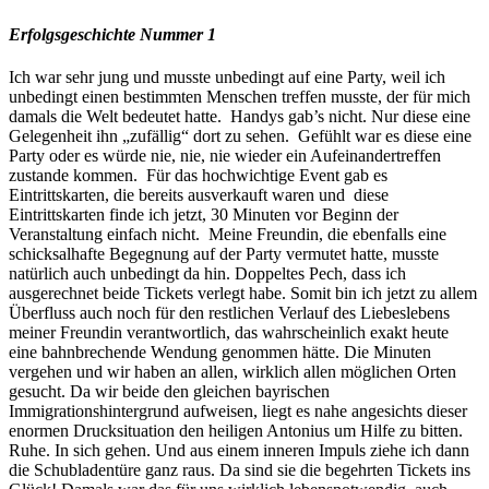
Erfolgsgeschichte Nummer 1
Ich war sehr jung und musste unbedingt auf eine Party, weil ich
unbedingt einen bestimmten Menschen treffen musste, der für mich
damals die Welt bedeutet hatte. Handys gab’s nicht. Nur diese eine
Gelegenheit ihn „zufällig“ dort zu sehen. Gefühlt war es diese eine
Party oder es würde nie, nie, nie wieder ein Aufeinandertreffen
zustande kommen. Für das hochwichtige Event gab es
Eintrittskarten, die bereits ausverkauft waren und diese
Eintrittskarten finde ich jetzt, 30 Minuten vor Beginn der
Veranstaltung einfach nicht. Meine Freundin, die ebenfalls eine
schicksalhafte Begegnung auf der Party vermutet hatte, musste
natürlich auch unbedingt da hin. Doppeltes Pech, dass ich
ausgerechnet beide Tickets verlegt habe. Somit bin ich jetzt zu allem
Überfluss auch noch für den restlichen Verlauf des Liebeslebens
meiner Freundin verantwortlich, das wahrscheinlich exakt heute
eine bahnbrechende Wendung genommen hätte. Die Minuten
vergehen und wir haben an allen, wirklich allen möglichen Orten
gesucht. Da wir beide den gleichen bayrischen
Immigrationshintergrund aufweisen, liegt es nahe angesichts dieser
enormen Drucksituation den heiligen Antonius um Hilfe zu bitten.
Ruhe. In sich gehen. Und aus einem inneren Impuls ziehe ich dann
die Schubladentüre ganz raus. Da sind sie die begehrten Tickets ins