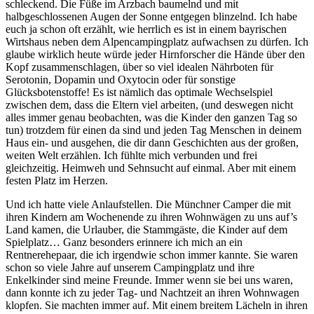
schleckend. Die Füße im Arzbach baumelnd und mit
halbgeschlossenen Augen der Sonne entgegen blinzelnd. Ich habe
euch ja schon oft erzählt, wie herrlich es ist in einem bayrischen
Wirtshaus neben dem Alpencampingplatz aufwachsen zu dürfen. Ich
glaube wirklich heute würde jeder Hirnforscher die Hände über den
Kopf zusammenschlagen, über so viel idealen Nährboten für
Serotonin, Dopamin und Oxytocin oder für sonstige
Glücksbotenstoffe! Es ist nämlich das optimale Wechselspiel
zwischen dem, dass die Eltern viel arbeiten, (und deswegen nicht
alles immer genau beobachten, was die Kinder den ganzen Tag so
tun) trotzdem für einen da sind und jeden Tag Menschen in deinem
Haus ein- und ausgehen, die dir dann Geschichten aus der großen,
weiten Welt erzählen. Ich fühlte mich verbunden und frei
gleichzeitig. Heimweh und Sehnsucht auf einmal. Aber mit einem
festen Platz im Herzen.
Und ich hatte viele Anlaufstellen. Die Münchner Camper die mit
ihren Kindern am Wochenende zu ihren Wohnwägen zu uns auf’s
Land kamen, die Urlauber, die Stammgäste, die Kinder auf dem
Spielplatz… Ganz besonders erinnere ich mich an ein
Rentnerehepaar, die ich irgendwie schon immer kannte. Sie waren
schon so viele Jahre auf unserem Campingplatz und ihre
Enkelkinder sind meine Freunde. Immer wenn sie bei uns waren,
dann konnte ich zu jeder Tag- und Nachtzeit an ihren Wohnwagen
klopfen. Sie machten immer auf. Mit einem breitem Lächeln in ihren