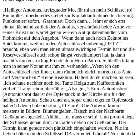
„Heilliger Antonius, kreizguader Mo, für mi an mein Schlüssel ro!“
Ein uraltes, überliefertes Gebet zur Kontaktaufnahmeerleichterung.
Funktioniert sofort. Garantiert. Doch dann… lehnt er sich erst
einmal lächelnd zurück der Antonius, verschränkt beide Arme vor
seiner Brust und wartet genau wie ein Antiquitätenhändler vom
Flohmarkt auf dein Angebot. Wenn dann auch noch Zeitnot ins
Spiel kommt, weil man den Autoschlüssel unbedingt JETZT
braucht, eben weil man einen ultrasauwichtigen Termin hat und die
Reserveschlüssel auch schon längst verschlampert hat, ja dann
macht‘s ihm erst richtig Freude dem Herrn Patron. Schließlich fängt
man in seiner Not an mit ihm zu verhandelt. „Wenn ich den
Autoschlüssel jetzt finde, dann räume ich gleich morgen das Auto
auf! Versprochen!“ Keine Reaktion. Hättest du eh machen müssen.
„Ich schaue nachher noch bei Tante Helga zum Kaffeetrinken
vorbei!“ Lang schon überfällig. „Also gut, 5 Euro Antoniusbrot“
(Antioniusbrot das ist der Opferstock in der Kirche nur für den
heiligen Antonius. Schau einer an, sogar einen eigenen Opferstock
hat er!) Gleich habe ich ihn. „10 Euro!“ Die Antwort kommt
meistens in Bildern. Blumengießen. Ratsch mit der Nachbarin.
Gießkanne abgestellt. Ahhhh….da muss er sein! Und prompt liegt
der Schlüssel genau dort, im Garten neben der Gießkanne. Der
Termin kann gerade noch pünktlich eingehalten werden. Nie im
Leben hätte man den Schlüssel DA vermutet. Überall! Nur nicht da.