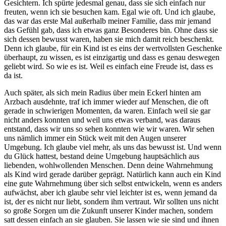
Gesichtern. Ich spürte jedesmal genau, dass sie sich einfach nur
freuten, wenn ich sie besuchen kam. Egal wie oft. Und ich glaube,
das war das erste Mal außerhalb meiner Familie, dass mir jemand
das Gefühl gab, dass ich etwas ganz Besonderes bin. Ohne dass sie
sich dessen bewusst waren, haben sie mich damit reich beschenkt.
Denn ich glaube, für ein Kind ist es eins der wertvollsten Geschenke
überhaupt, zu wissen, es ist einzigartig und dass es genau deswegen
geliebt wird. So wie es ist. Weil es einfach eine Freude ist, dass es
da ist.
Auch später, als sich mein Radius über mein Eckerl hinten am
Arzbach ausdehnte, traf ich immer wieder auf Menschen, die oft
gerade in schwierigen Momenten, da waren. Einfach weil sie gar
nicht anders konnten und weil uns etwas verband, was daraus
entstand, dass wir uns so sehen konnten wie wir waren. Wir sehen
uns nämlich immer ein Stück weit mit den Augen unserer
Umgebung. Ich glaube viel mehr, als uns das bewusst ist. Und wenn
du Glück hattest, bestand deine Umgebung hauptsächlich aus
liebenden, wohlwollenden Menschen. Denn deine Wahrnehmung
als Kind wird gerade darüber geprägt. Natürlich kann auch ein Kind
eine gute Wahrnehmung über sich selbst entwickeln, wenn es anders
aufwächst, aber ich glaube sehr viel leichter ist es, wenn jemand da
ist, der es nicht nur liebt, sondern ihm vertraut. Wir sollten uns nicht
so große Sorgen um die Zukunft unserer Kinder machen, sondern
satt dessen einfach an sie glauben. Sie lassen wie sie sind und ihnen