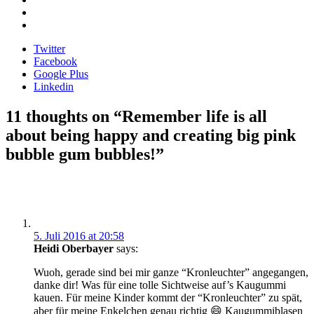
Twitter
Facebook
Google Plus
Linkedin
Beitragsnavigation
11 thoughts on “
Remember life is all
about being happy and creating big pink
bubble gum bubbles!
”
5. Juli 2016 at 20:58
Heidi Oberbayer
says:
Wuoh, gerade sind bei mir ganze “Kronleuchter” angegangen,
danke dir! Was für eine tolle Sichtweise auf’s Kaugummi
kauen. Für meine Kinder kommt der “Kronleuchter” zu spät,
aber für meine Enkelchen genau richtig 😄 Kaugummiblasen