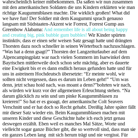
wahrscheinlich keiner mitbekommen. Da saßen wir nun zusammen
mit den amerikanischen Soldaten die uns Kindern erklärten wie man
richtige Kaugummiblasen machte. Die wirklich großen! What did
we have fun! Der Soldier mit dem Kaugummi sprach genauso
langsam mit Südstaaten-Akzent wie Forrest, Forrest Gump aus
Greenbow Alabama:
And remember life is all about being happy
and creating big, pink bubble gum bubbles!
Wir Kinder spürten
instinktiv, dass er einen sehr weisen Satz gesagt hatte und drängten
Thorsten dazu noch schneller in seinen Wörterbuch nachzuschlagen.
“Was hat a denn gsagt?” Thorsten der Langzeiturlauber auf dem
Alpencampingplatz war nach vielen Sommern im Isarwinkel dem
Bayrischen mittlerweile doch schon sehr mächtig, aber es dauerte
eine Ewigkeit bis er es dann endlich heraus gefunden hatte und für
uns in astreinem Hochdeutsch übersetzte: “Er meinte wohl, wir
sollten nicht vergessen, dass es darum im Leben geht!” “Um was
denn, jetzt schau hoid nach, was moant a denn?”bohrten wir nach,
als würden wir kurz vor der allgemeinen Erleuchtung stehen. “Na
darum glücklich zu sein und um pinke Kaugummiblasen zu
kreieren!” So hat er es gsoagt, der amerikanische Colt Seavers
Verschnitt und er hat doch so Recht gehabt. Dreißig Jahre später fällt
mir dieser Satz wieder ein. Beim Kaugummiblasen machen mit
unseren Kinder und diese Geschichte habe ich euch jetzt genau
deswegen erzählt. Eben weil es manches Mal Sätze, Worte und
vielleicht sogar ganze Bücher gibt, die so wertvoll sind, dass man sie
ein ganzes Leben lang mit sich herum trägt und nie vergisst. Für