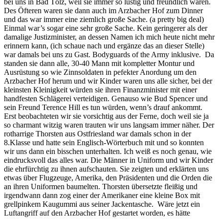
bei uns in Bad Tölz, weil sie immer so lustig und freundlich waren.
Des Öfteren waren sie dann auch im Arzbacher Hof zum Dinner
und das war immer eine ziemlich große Sache. (a pretty big deal)
Einmal war’s sogar eine sehr große Sache. Kein geringerer als der
damalige Justizminister, an dessen Namen ich mich heute nicht mehr
erinnern kann, (ich schaue nach und ergänze das an dieser Stelle)
war damals bei uns zu Gast. Bodyguards of the Army inklusive. Da
standen sie dann alle, 30-40 Mann mit kompletter Montur und
Ausrüstung so wie Zinnsoldaten in pefekter Anordung um den
Arzbacher Hof herum und wir Kinder waren uns alle sicher, bei der
kleinsten Kleinigkeit würden sie ihren Finanzminister mit einer
handfesten Schlägerei verteidigen. Genauso wie Bud Spencer und
sein Freund Terence Hill es tun würden, wenn’s drauf ankommt.
Erst beobachteten wir sie vorsichtig aus der Ferne, doch weil sie ja
so charmant witzig waren trauten wir uns langsam immer näher. Der
rotharrige Thorsten aus Ostfriesland war damals schon in der
8.Klasse und hatte sein Englisch-Wörterbuch mit und so konnten
wir uns dann ein bisschen unterhalten. Ich weiß es noch genau, wie
eindrucksvoll das alles war. Die Männer in Uniform und wir Kinder
die ehrfürchtig zu ihnen aufschauten. Sie zeigten und erklärten uns
etwas über Flugzeuge, Amerika, den Präsidenten und die Orden die
an ihren Uniformen baumelten. Thorsten übersetzte fleißig und
irgendwann dann zog einer der Amerikaner eine kleine Box mit
grellpinkem Kaugummi aus seiner Jackentasche. Wäre jetzt ein
Luftangriff auf den Arzbacher Hof gestartet worden, es hätte