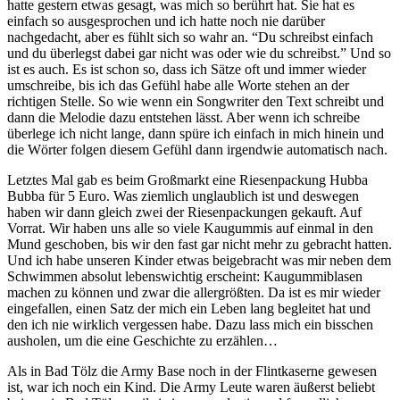
hatte gestern etwas gesagt, was mich so berührt hat. Sie hat es
einfach so ausgesprochen und ich hatte noch nie darüber
nachgedacht, aber es fühlt sich so wahr an. “Du schreibst einfach
und du überlegst dabei gar nicht was oder wie du schreibst.” Und so
ist es auch. Es ist schon so, dass ich Sätze oft und immer wieder
umschreibe, bis ich das Gefühl habe alle Worte stehen an der
richtigen Stelle. So wie wenn ein Songwriter den Text schreibt und
dann die Melodie dazu entstehen lässt. Aber wenn ich schreibe
überlege ich nicht lange, dann spüre ich einfach in mich hinein und
die Wörter folgen diesem Gefühl dann irgendwie automatisch nach.
Letztes Mal gab es beim Großmarkt eine Riesenpackung Hubba
Bubba für 5 Euro. Was ziemlich unglaublich ist und deswegen
haben wir dann gleich zwei der Riesenpackungen gekauft. Auf
Vorrat. Wir haben uns alle so viele Kaugummis auf einmal in den
Mund geschoben, bis wir den fast gar nicht mehr zu gebracht hatten.
Und ich habe unseren Kinder etwas beigebracht was mir neben dem
Schwimmen absolut lebenswichtig erscheint: Kaugummiblasen
machen zu können und zwar die allergrößten. Da ist es mir wieder
eingefallen, einen Satz der mich ein Leben lang begleitet hat und
den ich nie wirklich vergessen habe. Dazu lass mich ein bisschen
ausholen, um die eine Geschichte zu erzählen…
Als in Bad Tölz die Army Base noch in der Flintkaserne gewesen
ist, war ich noch ein Kind. Die Army Leute waren äußerst beliebt