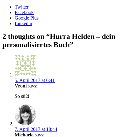
Twitter
Facebook
Google Plus
Linkedin
Beitragsnavigation
2 thoughts on “
Hurra Helden – dein
personalisiertes Buch
”
5. April 2017 at 6:41
Vroni
says:
So süß!
7. April 2017 at 18:44
Michaela
says: