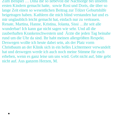
Zum Beispiel … Dina die so liebevoll die Nachsorge bei unseren
ersten Kindern gemacht hatte, sowie Rosi und Doris, die über so
lange Zeit einen so wesentlichen Beitrag zur Tölzer Geburtshilfe
beigetragen haben. Kathleen die mich blind verstanden hat und es
mir unglaublich leicht gemacht hat, einfach nur zu vertrauen.
Renate, Martina, Hanne, Kristina, Jolanta, Sissi …ihr seit alle
wunderbar! Ich kann gar nicht sagen wie sehr. Und all die
zauberhaften Krankenschwestern und Ärzte die jeden Tag beinahe
rund um die Uhr da sind. Ihr habt meinen allergrößten Respekt.
Deswegen wollte ich heute dabei sein, als der Platz vorm
Christbaum an der Klinik sich in ein helles Lichtermeer verwandelt
hat und deswegen werde ich auch noch meine Stimme für euch
erheben, wenn es ganz leise um uns wird. Gebt nicht auf, bitte gebt
nicht auf. Aus ganzem Herzen, M.