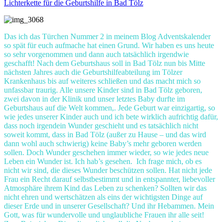
Lichterkette für die Geburtshilfe in Bad Tölz
Das ich das Türchen Nummer 2 in meinem Blog Adventskalender
so spät für euch aufmache hat einen Grund. Wir haben es uns heute
so sehr vorgenommen und dann auch tatsächlich irgendwie
geschafft! Nach dem Geburtshaus soll in Bad Tölz nun bis Mitte
nächsten Jahres auch die Geburtshilfeabteilung im Tölzer
Krankenhaus bis auf weiteres schließen und das macht mich so
unfassbar traurig. Alle unsere Kinder sind in Bad Tölz geboren,
zwei davon in der Klinik und unser letztes Baby durfte im
Geburtshaus auf die Welt kommen,. Jede Geburt war einzigartig, so
wie jedes unserer Kinder auch und ich bete wirklich aufrichtig dafür,
dass noch irgendein Wunder geschieht und es tatsächlich nicht
soweit kommt, dass in Bad Tölz (außer zu Hause – und das wird
dann wohl auch schwierig) keine Baby’s mehr geboren werden
sollen. Doch Wunder geschehen immer wieder, so wie jedes neue
Leben ein Wunder ist. Ich hab’s gesehen. Ich frage mich, ob es
nicht wir sind, die dieses Wunder beschützen sollen. Hat nicht jede
Frau ein Recht darauf selbstbestimmt und in entspannter, liebevoller
Atmosphäre ihrem Kind das Leben zu schenken? Sollten wir das
nicht ehren und wertschätzen als eins der wichtigsten Dinge auf
dieser Erde und in unserer Gesellschaft? Und ihr Hebammen. Mein
Gott, was für wundervolle und unglaubliche Frauen ihr alle seit!