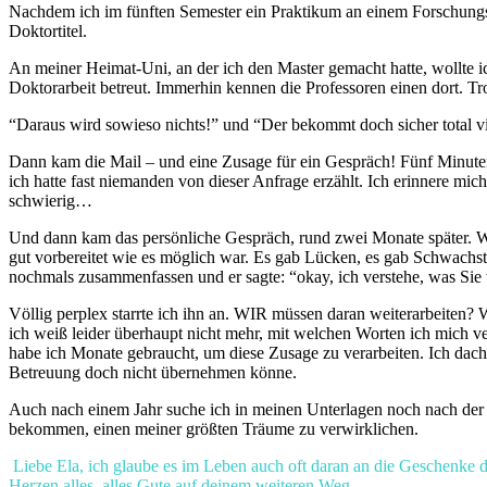
Nachdem ich im fünften Semester ein Praktikum an einem Forschungsins
Doktortitel.
An meiner Heimat-Uni, an der ich den Master gemacht hatte, wollte ic
Doktorarbeit betreut. Immerhin kennen die Professoren einen dort. T
“Daraus wird sowieso nichts!” und “Der bekommt doch sicher total v
Dann kam die Mail – und eine Zusage für ein Gespräch! Fünf Minuten 
ich hatte fast niemanden von dieser Anfrage erzählt. Ich erinnere mic
schwierig…
Und dann kam das persönliche Gespräch, rund zwei Monate später. Wi
gut vorbereitet wie es möglich war. Es gab Lücken, es gab Schwachste
nochmals zusammenfassen und er sagte: “okay, ich verstehe, was Sie 
Völlig perplex starrte ich ihn an. WIR müssen daran weiterarbeiten?
ich weiß leider überhaupt nicht mehr, mit welchen Worten ich mich v
habe ich Monate gebraucht, um diese Zusage zu verarbeiten. Ich dacht
Betreuung doch nicht übernehmen könne.
Auch nach einem Jahr suche ich in meinen Unterlagen noch nach der B
bekommen, einen meiner größten Träume zu verwirklichen.
Liebe Ela, ich glaube es im Leben auch oft daran an die Geschenke 
Herzen alles, alles Gute auf deinem weiteren Weg…