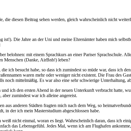
e, die diesen Beitrag sehen werden, gleich wahrscheinlich nicht weiter
g ist!). Die Jahre an der Uni und meine Ehrenämter haben mich selbst
:
er belohnen: mit einem Sprachkurs an einer Pariser Sprachschule. Alle
emden Menschen (Danke, AirBnb!) leben?
ie ich besucht habe, so dass ich zumindest so müde war, dass ich d
traßennamen waren mehr oder weniger nicht existent. Die Frau des Gastg
ls noch mittelmäßig. Es war also eine sehr schwierige Unterhaltung, a
ich den ersten Abend in der neuen Unterkunft verbracht hatte, wurde m
e, aber zumindest war ich alleine angereist.
en aus anderen Städten fragten mich nach dem Weg, so heimatverbunden
dt, in der ich mein Masterstudium abgeschlossen habe.
ch weiß nicht einmal, woran es liegt. Wahrscheinlich daran, dass ich ein
 Einfach das Lebensgefühl. Jedes Mal, wenn ich am Flughafen ankomme,