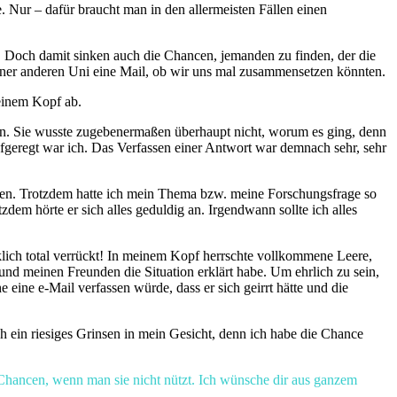
. Nur – dafür braucht man in den allermeisten Fällen einen
g. Doch damit sinken auch die Chancen, jemanden zu finden, der die
einer anderen Uni eine Mail, ob wir uns mal zusammensetzen könnten.
einem Kopf ab.
 an. Sie wusste zugebenermaßen überhaupt nicht, worum es ging, denn
aufgeregt war ich. Das Verfassen einer Antwort war demnach sehr, sehr
uen. Trotzdem hatte ich mein Thema bzw. meine Forschungsfrage so
dem hörte er sich alles geduldig an. Irgendwann sollte ich alles
klich total verrückt! In meinem Kopf herrschte vollkommene Leere,
und meinen Freunden die Situation erklärt habe. Um ehrlich zu sein,
eine e-Mail verfassen würde, dass er sich geirrt hätte und die
h ein riesiges Grinsen in mein Gesicht, denn ich habe die Chance
 Chancen, wenn man sie nicht nützt. Ich wünsche dir aus ganzem