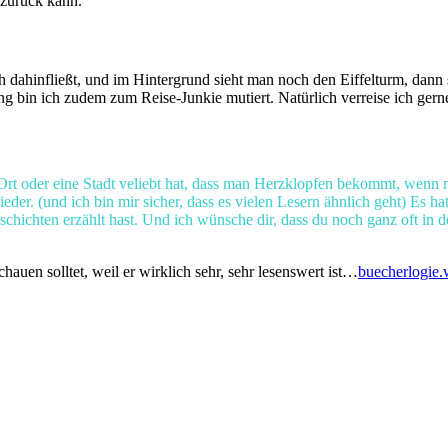
r zurück kann.
ahinfließt, und im Hintergrund sieht man noch den Eiffelturm, dann sch
ng bin ich zudem zum Reise-Junkie mutiert. Natürlich verreise ich gern
Ort oder eine Stadt veliebt hat, dass man Herzklopfen bekommt, wenn 
der. (und ich bin mir sicher, dass es vielen Lesern ähnlich geht) Es h
schichten erzählt hast. Und ich wünsche dir, dass du noch ganz oft in
auen solltet, weil er wirklich sehr, sehr lesenswert ist…
buecherlogie.