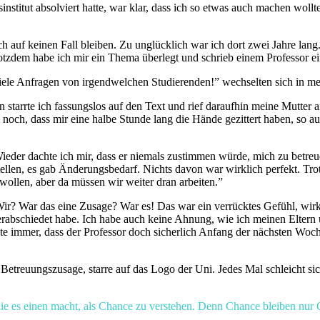
titut absolviert hatte, war klar, dass ich so etwas auch machen wollte
h auf keinen Fall bleiben. Zu unglücklich war ich dort zwei Jahre lan
rotzdem habe ich mir ein Thema überlegt und schrieb einem Professor 
iele Anfragen von irgendwelchen Studierenden!” wechselten sich in m
starrte ich fassungslos auf den Text und rief daraufhin meine Mutter
h noch, dass mir eine halbe Stunde lang die Hände gezittert haben, so 
eder dachte ich mir, dass er niemals zustimmen würde, mich zu betre
llen, es gab Änderungsbedarf. Nichts davon war wirklich perfekt. Trotz
wollen, aber da müssen wir weiter dran arbeiten.”
 Wir? War das eine Zusage? War es! Das war ein verrücktes Gefühl, wir
erabschiedet habe. Ich habe auch keine Ahnung, wie ich meinen Eltern 
e immer, dass der Professor doch sicherlich Anfang der nächsten Woche 
etreuungszusage, starre auf das Logo der Uni. Jedes Mal schleicht sic
die es einen macht, als Chance zu verstehen. Denn Chance bleiben nur