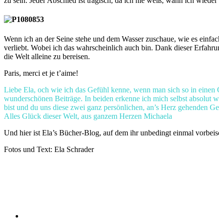
zu sein. Jeder Abschied ist tragisch, da ich nie weiß, wann ich wiede
Wenn ich an der Seine stehe und dem Wasser zuschaue, wie es einfach d
verliebt. Wobei ich das wahrscheinlich auch bin. Dank dieser Erfahru
die Welt alleine zu bereisen.
Paris, merci et je t’aime!
Liebe Ela, och wie ich das Gefühl kenne, wenn man sich so in einen 
wunderschönen Beiträge. In beiden erkenne ich mich selbst absolut wie
bist und du uns diese zwei ganz persönlichen, an’s Herz gehenden Ge
Alles Glück dieser Welt, aus ganzem Herzen Michaela
Und hier ist Ela’s Bücher-Blog, auf dem ihr unbedingt einmal vorbeisch
Fotos und Text: Ela Schrader