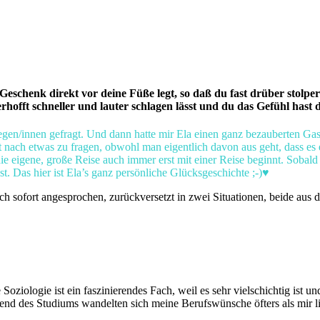
schenk direkt vor deine Füße legt, so daß du fast drüber stolpers
rhofft schneller und lauter schlagen lässt und du das Gefühl hast 
gen/innen gefragt. Und dann hatte mir Ela einen ganz bezauberten Gast
ut nach etwas zu fragen, obwohl man eigentlich davon aus geht, dass e
e eigene, große Reise auch immer erst mit einer Reise beginnt. Sobald 
st. Das hier ist Ela’s ganz persönliche Glücksgeschichte ;-)♥
h sofort angesprochen, zurückversetzt in zwei Situationen, beide aus d
Soziologie ist ein faszinierendes Fach, weil es sehr vielschichtig ist 
rend des Studiums wandelten sich meine Berufswünsche öfters als mir l