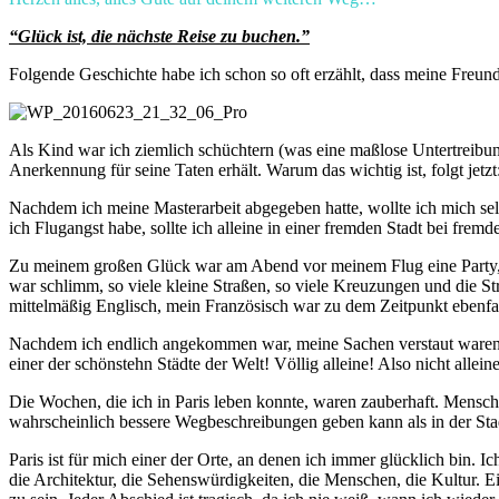
“Glück ist, die nächste Reise zu buchen.”
Folgende Geschichte habe ich schon so oft erzählt, dass meine Freund
Als Kind war ich ziemlich schüchtern (was eine maßlose Untertreibun
Anerkennung für seine Taten erhält. Warum das wichtig ist, folgt jetzt
Nachdem ich meine Masterarbeit abgegeben hatte, wollte ich mich selb
ich Flugangst habe, sollte ich alleine in einer fremden Stadt bei fr
Zu meinem großen Glück war am Abend vor meinem Flug eine Party, d
war schlimm, so viele kleine Straßen, so viele Kreuzungen und die S
mittelmäßig Englisch, mein Französisch war zu dem Zeitpunkt ebenfal
Nachdem ich endlich angekommen war, meine Sachen verstaut waren und 
einer der schönstehn Städte der Welt! Völlig alleine! Also nicht allein
Die Wochen, die ich in Paris leben konnte, waren zauberhaft. Mensch
wahrscheinlich bessere Wegbeschreibungen geben kann als in der Sta
Paris ist für mich einer der Orte, an denen ich immer glücklich bin. I
die Architektur, die Sehenswürdigkeiten, die Menschen, die Kultur.