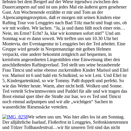
liebsten bei dem Bergerl auf der Wiese irgendwo zwischen den
Dauercampern auf und ist uns jedes Mal ein äußerst gern gesehener
Gast. Am Wochenende erzählte er mir und Tom an der
Alpencampingrezeption, daß er morgen mit seinen Kindern eine
Rafting Tour von Lenggries nach Bad Tölz macht und fragt uns, ob
wir mit wollen. Wir lachen. “Ja, ja und dann fällt noch einer rein…
Nein, im Ernst? Echt? Ja, klar wir kommen sofort mit!” Und am
Sonntag war es dann soweit. Wir treffen uns um 10.30 Uhr bei
Montevia, der Eventagentur in Lenggries bei der Ted arbeitet. Eine
Gruppe wird gerade in Neoprenanzüge mit gelben Helmen
verpackt, eine andere bekommt zeitgleich auf bequemen, in
kreisform angeordneten Liegestühlen eine Einweisung über den
anschließenden Raftingverlauf. Ted stellt uns seine bezaubernde
Frau Timcsi und seine ebenso zuckersüßen Kinder Marisol und Eliel
vor. Marisol ist 6 und bald ein Schulkind, so wie Leni. Und Eliel ist
5, Kindergartenkind, so wie Tommy. Paßt doppelt und perfekt. So
wie das Wetter heute. Warm, aber nicht heiß. Wolken und Sonne.
Ted verteilt Schwimmwesten und Paddel für alle und wir tragen das
Boot einmal quer über die Straße zur Isar, wo es Ted und Timcsi
noch einmal aufpumpen und wir alle „wichtigen“ Sachen in
wasserdichte Riesensäcke verteilen.
Wir sehen uns um. Was hier alles los ist am Sonntag.
Der alljährliche Isarlauf, Floßerfest in Lenggries, Seifenkistenrennen
und Tölzer Tollhausfestival…wir für unseren Teil sind das nicht