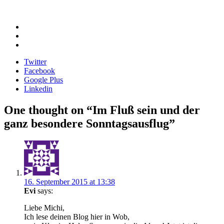
Twitter
Facebook
Google Plus
Linkedin
Beitragsnavigation
One thought on “
Im Fluß sein und der
ganz besondere Sonntagsausflug
”
16. September 2015 at 13:38
Evi
says:
Liebe Michi,
Ich lese deinen Blog hier in Wob,