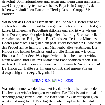
gewohnt. Sonntagsausflüge sind selten und wenn dann meistens in
zwei Gruppen aufgeteilt so wie heute. Papa ist in Gruppe 1, den
haben wir nämlich zu Hause am Herd gelassen. Gruppe 2 ist
startklar.
Wir heben das Boot langsam in die Isar und wenig später sind wir
auch schon mittendrin und treiben gemächlich vor uns hin. Ted gibt
kurze, kindgerechte Paddelinstruktionen und erklärt wie wir uns
beim Durchqueren der gleich folgenden „Isarburg-Stromschnellen“
verhalten sollen. Bei „alle ins Boot“ müssen alle in die Mitte des
Bootes (dacht ich’s mir) und ein paar Tricks beachten z.B. wie man
das Paddel richtig hält. Ein paar Mal geübt, alles verstanden. Die
Kinder sind hellauf begeistert und wir alle fühlen uns wie echte
Piraten auf hoher See! Was irgendwie noch authentischer wirkt,
wenn Marisol und Eliel mit Mama und Papa spanisch reden. Für
mich reden Piraten sowieso immer schon spanisch. Vamous pirata!
Da Timcsi zur Hälfte aus Ungarn kommt, sind unsere Piraten
dreisprachig unterwegs. Sagenhaft!
Was mich immer wieder fasziniert ist, das sich die Isar nach jedem
Hochwasser wieder komplett verändert. Das Ufer ist auf einmal auf
der entgegengesetzten Seite, die Isar fließt links statt ursprünglich
rechts und umgekehrt. Der Tag fließt überhaupt so herrlich dahin.