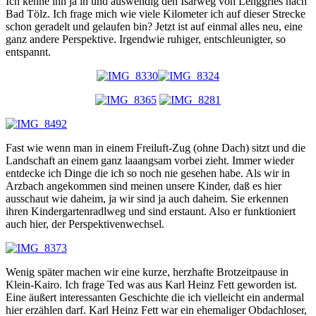
Ich kenne ihn ja in und auswendig den Isarweg von Lenggries nach
Bad Tölz. Ich frage mich wie viele Kilometer ich auf dieser Strecke
schon geradelt und gelaufen bin? Jetzt ist auf einmal alles neu, eine
ganz andere Perspektive. Irgendwie ruhiger, entschleunigter, so
entspannt.
Fast wie wenn man in einem Freiluft-Zug (ohne Dach) sitzt und die
Landschaft an einem ganz laaangsam vorbei zieht. Immer wieder
entdecke ich Dinge die ich so noch nie gesehen habe. Als wir in
Arzbach angekommen sind meinen unsere Kinder, daß es hier
ausschaut wie daheim, ja wir sind ja auch daheim. Sie erkennen
ihren Kindergartenradlweg und sind erstaunt. Also er funktioniert
auch hier, der Perspektivenwechsel.
Wenig später machen wir eine kurze, herzhafte Brotzeitpause in
Klein-Kairo. Ich frage Ted was aus Karl Heinz Fett geworden ist.
Eine äußert interessanten Geschichte die ich vielleicht ein andermal
hier erzählen darf. Karl Heinz Fett war ein ehemaliger Obdachloser,