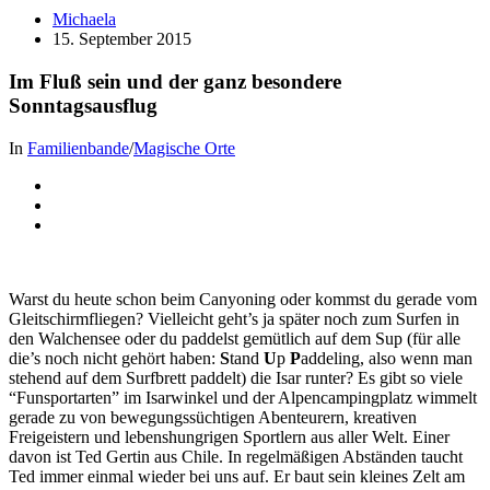
Michaela
15. September 2015
Im Fluß sein und der ganz besondere
Sonntagsausflug
In
Familienbande
/
Magische Orte
Warst du heute schon beim Canyoning oder kommst du gerade vom
Gleitschirmfliegen? Vielleicht geht’s ja später noch zum Surfen in
den Walchensee oder du paddelst gemütlich auf dem Sup (für alle
die’s noch nicht gehört haben:
S
tand
U
p
P
addeling, also wenn man
stehend auf dem Surfbrett paddelt) die Isar runter? Es gibt so viele
“Funsportarten” im Isarwinkel und der Alpencampingplatz wimmelt
gerade zu von bewegungssüchtigen Abenteurern, kreativen
Freigeistern und lebenshungrigen Sportlern aus aller Welt. Einer
davon ist Ted Gertin aus Chile. In regelmäßigen Abständen taucht
Ted immer einmal wieder bei uns auf. Er baut sein kleines Zelt am