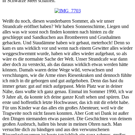
in Schwarze Meer schaffen.
Weißt du noch, diesen wunderbaren Sommer, als wir unser
Strandcafe eröffnet haben? Wir haben Sonnenschirme, Liegen und
alles was wir sonst noch finden konnten nach hinten zu dir
geschleppt und Sandkuchen aus Brombeeren und Grashalmen
gebacken. Und Staudämme haben wir gebaut, meterhoch! Denn so
kam es uns wirklich vor und wenn nach einem Gewitter alles wieder
weggeschwemmt wurde, haben wir alles wieder aufgebaut, so als
wäre es die normalste Sache der Welt. Unser Strandcafe war dann
aber doch zu versteckt, als das daraus wirklich etwas werden hätte
können. Damals waren deine Wege wild, verwachsen und
verschlungen, wie die Arme eines Riesenkraken und dennoch fühlte
ich mich in dir geborgen und gut aufgehoben. Denn das hast du
immer getan: gut auf mich aufgepasst. Mein Platz war in deiner
Nähe, dass wußte ich ganz genau. Einmal im Sommer 1990, ich war
9 Jahre alt, da konnte ich deine ganze Kraft sehen und spüren. Das
erste und hoffentlich letzte Hochwasser, das ich mit dir erlebt habe.
Für uns Kinder war das alles ein großes Abenteuer, weil wir die
Tragweite noch nicht fassen konnten. Aber Gott sei Dank ist außer
den Dingen niemanden etwas passiert. Die Geschichten von deinem
großen Ausbruch, hallen bis heute in meinen Ohren nach. Man
versuchte dich zu bändigen und aus den verwunschenen
Riesenkrakenarmen ist heute tatsächlich ein ganz zahmes, großes